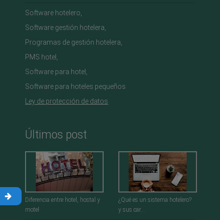
Software hotelero,
Software gestión hotelera,
Programas de gestión hotelera,
PMS hotel,
Software para hotel,
Software para hoteles pequeños
Ley de protección de datos
Últimos post
Diferencia entre hotel, hostal y
¿Qué es un sistema hotelero?
motel
y sus car...