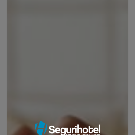
donde podrás visualizar la ocupación de tu hotel en un
solo vistazo, permitiendo optimizar los tiempos de
ejecución, maximizando la satisfacción de tus
huéspedes.
Carácteristicas del sistema
hotelero
Nuestro sistema hotelero cuenta con módulos
especializadas en optimizar el tiempo de
ejecución de los procesos de su hotel y por
ende aumentar el rendimiento de sus
empleados.