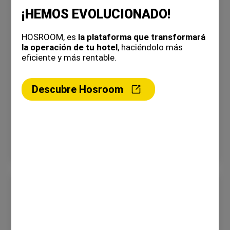
¡HEMOS EVOLUCIONADO!
HOSROOM, es
la plataforma que transformará
la operación de tu hotel
, haciéndolo más
eficiente y más rentable.
Marketing en suhotel.co
Descubre Hosroom
Sabemos que las ventas y reservas en tu hotel es tu
principal preocupación. Por...