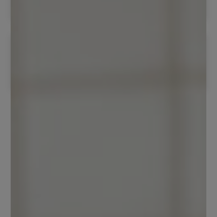
donde la mayo...
ERP y PMS hotelero
Segurihotel es un ERP y PMS hotelero
que le permite administrar y llevar el
control d...
2.6
Control de ocupación
Podrás visualizar la ocupación de tu hotel en
un solo vistazo
Segurihotel cuenta con un módulo bastante intuitivo