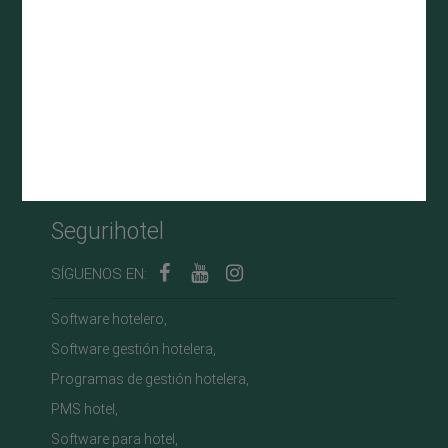
Segurihotel
-
Sistema de gestión y ventas
Seguriserver S.A.S
soporte@seguriserver.com
Diagonal 32 b # 29 sur 74 - Magnolia
Medellín
,
Antioquia
,
Colombia
+57 323 9818191
Segurihotel
SÍGUENOS EN:
Software hotelero,
Software gestión hotelera,
Programas de gestión hotelera,
PMS hotel,
Software para hotel,