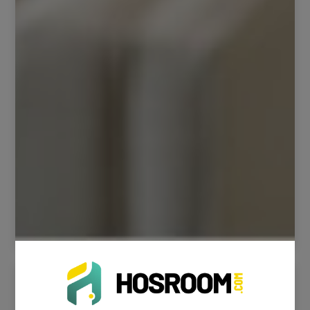
Integración con canales
Integración con canales de ventas como Booking,
despegar, Hoteles.com, localOTA,...